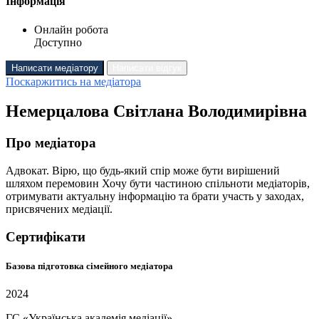
Інформація
Онлайн робота
Доступно
Написати медіатору
Написати відгук
Поскаржитись на медіатора
Немерцалова Світлана Володимирівна
Про медіатора
Адвокат. Вірю, що будь-який спір може бути вирішений
шляхом перемовин Хочу бути частиною спільноти медіаторів,
отримувати актуальну інформацію та брати участь у заходах,
присвячених медіації.
Сертифікати
Базова підготовка сімейного медіатора
2024
ГС «Українська академія медіації»