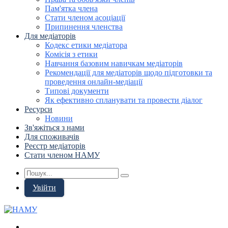
Пам'ятка члена
Стати членом асоціації
Припинення членства
Для медіаторів
Кодекс етики медіатора
Комісія з етики
Навчання базовим навичкам медіаторів
Рекомендації для медіаторів щодо підготовки та
проведення онлайн-медіації
Типові документи
Як ефективно спланувати та провести діалог
Ресурси
Новини
Зв'яжіться з нами
Для споживачів
Реєстр медіаторів
Стати членом НАМУ
Увійти