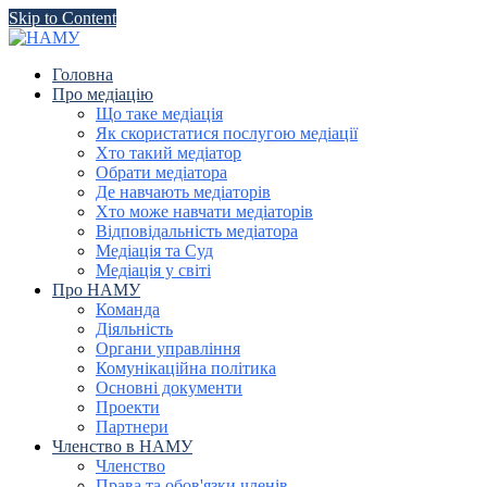
Skip to Content
Головна
Про медіацію
Що таке медіація
Як скористатися послугою медіації
Хто такий медіатор
Обрати медіатора
Де навчають медіаторів
Хто може навчати медіаторів
Відповідальність медіатора
Медіація та Суд
Медіація у світі
Про НАМУ
Команда
Діяльність
Органи управління
Комунікаційна політика
Основні документи
Проекти
Партнери
Членство в НАМУ
Членство
Права та обов'язки членів