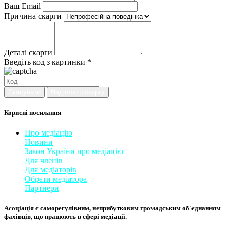
Ваш Email
Причина скарги
Деталі скарги
Введіть код з картинки *
Скасувати
Надіслати скаргу
Корисні посилання
Про медіацію
Новини
Закон України про медіаці
​ю
Для членів
Для медіаторів
Обрати медіатора
Партнери
Асоціація є саморегулівним, неприбутковим громадським об'єднанням
фахівців, що працюють в сфері медіації. ​