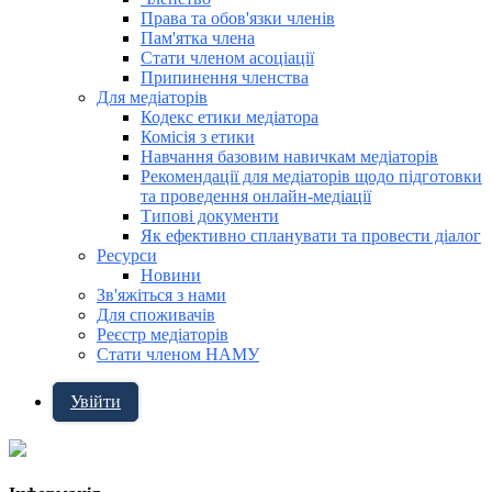
Права та обов'язки членів
Пам'ятка члена
Стати членом асоціації
Припинення членства
Для медіаторів
Кодекс етики медіатора
Комісія з етики
Навчання базовим навичкам медіаторів
Рекомендації для медіаторів щодо підготовки
та проведення онлайн-медіації
Типові документи
Як ефективно спланувати та провести діалог
Ресурси
Новини
Зв'яжіться з нами
Для споживачів
Реєстр медіаторів
Стати членом НАМУ
Увійти