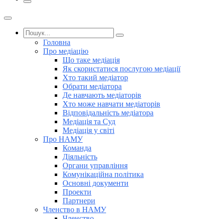
Головна
Про медіацію
Що таке медіація
Як скористатися послугою медіації
Хто такий медіатор
Обрати медіатора
Де навчають медіаторів
Хто може навчати медіаторів
Відповідальність медіатора
Медіація та Суд
Медіація у світі
Про НАМУ
Команда
Діяльність
Органи управління
Комунікаційна політика
Основні документи
Проекти
Партнери
Членство в НАМУ
Членство