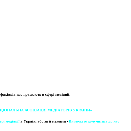
хівців, що працюють в сфері медіації. ​
ЦІОНАЛЬНА АСОЦІ​АЦІЯ МЕ​​ДІАТОРІВ УКРА​ЇНИ»
ері медіації
в Україні або за її межами -
Ви можете долучитись до нас