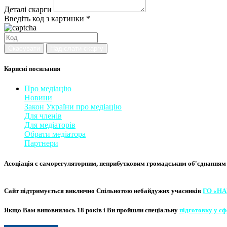
Деталі скарги
Введіть код з картинки *
Скасувати
Надіслати скаргу
Корисні посилання
Про медіацію
Новини
Закон України про медіаці
​ю
Для членів
Для медіаторів
Обрати медіатора
Партнери
Асоціація є саморегуляторним, неприбутковим громадським об'єднанням фа
Сайт підтримується виключно
Спільнотою небайдужих учасників
ГО «НА
Якщо Вам виповнилось 18 років і Ви пройшли спеціальну
підготовку у сф