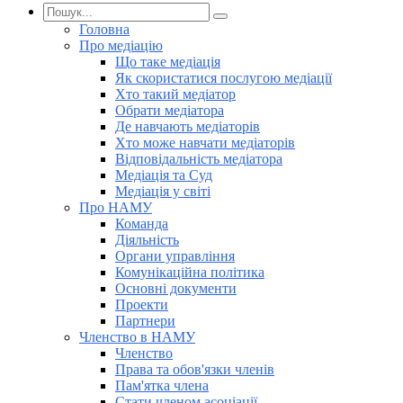
Головна
Про медіацію
Що таке медіація
Як скористатися послугою медіації
Хто такий медіатор
Обрати медіатора
Де навчають медіаторів
Хто може навчати медіаторів
Відповідальність медіатора
Медіація та Суд
Медіація у світі
Про НАМУ
Команда
Діяльність
Органи управління
Комунікаційна політика
Основні документи
Проекти
Партнери
Членство в НАМУ
Членство
Права та обов'язки членів
Пам'ятка члена
Стати членом асоціації