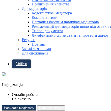
Припинення членства
Для медіаторів
Кодекс етики медіатора
Комісія з етики
Навчання базовим навичкам медіаторів
Рекомендації для медіаторів щодо підготовки 
Типові документи
Як ефективно спланувати та провести діалог
Ресурси
Новини
Зв'яжіться з нами
Для споживачів
Увійти
Інформація
Онлайн робота
Не вказано
Написати медіатору
Написати відгук