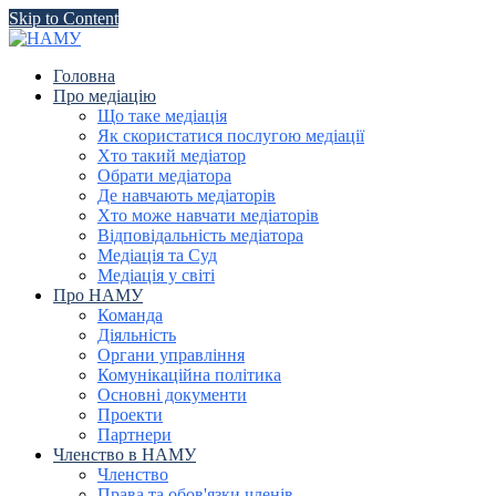
Skip to Content
Головна
Про медіацію
Що таке медіація
Як скористатися послугою медіації
Хто такий медіатор
Обрати медіатора
Де навчають медіаторів
Хто може навчати медіаторів
Відповідальність медіатора
Медіація та Суд
Медіація у світі
Про НАМУ
Команда
Діяльність
Органи управління
Комунікаційна політика
Основні документи
Проекти
Партнери
Членство в НАМУ
Членство
Права та обов'язки членів