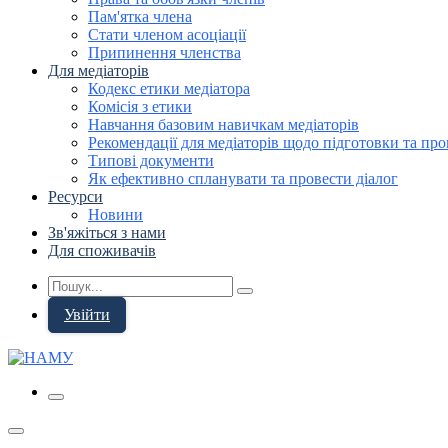
Пам'ятка члена
Стати членом асоціації
Припинення членства
Для медіаторів
Кодекс етики медіатора
Комісія з етики
Навчання базовим навичкам медіаторів
Рекомендації для медіаторів щодо підготовки та про
Типові документи
Як ефективно спланувати та провести діалог
Ресурси
Новини
Зв'яжіться з нами
Для споживачів
Увійти