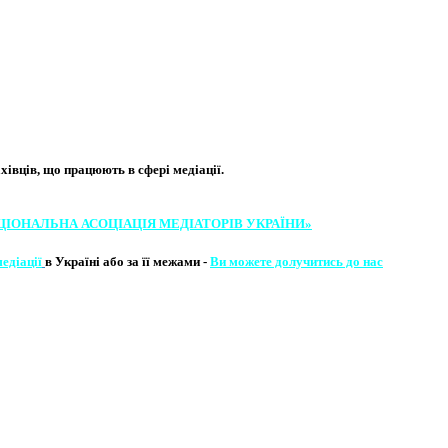
вців, що працюють в сфері медіації. ​
ЦІОНАЛЬНА АСОЦІ​АЦІЯ МЕ​​ДІАТОРІВ УКРА​ЇНИ»
медіації
в Україні або за її межами -
Ви можете долучитись до нас