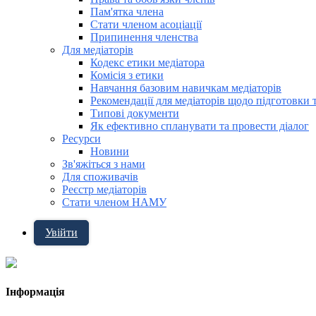
Пам'ятка члена
Стати членом асоціації
Припинення членства
Для медіаторів
Кодекс етики медіатора
Комісія з етики
Навчання базовим навичкам медіаторів
Рекомендації для медіаторів щодо підготовки 
Типові документи
Як ефективно спланувати та провести діалог
Ресурси
Новини
Зв'яжіться з нами
Для споживачів
Реєстр медіаторів
Стати членом НАМУ
Увійти
Інформація