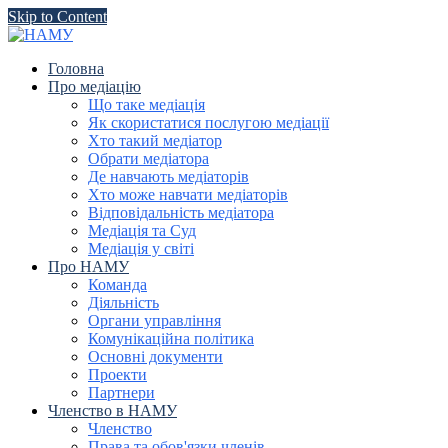
Skip to Content
Головна
Про медіацію
Що таке медіація
Як скористатися послугою медіації
Хто такий медіатор
Обрати медіатора
Де навчають медіаторів
Хто може навчати медіаторів
Відповідальність медіатора
Медіація та Суд
Медіація у світі
Про НАМУ
Команда
Діяльність
Органи управління
Комунікаційна політика
Основні документи
Проекти
Партнери
Членство в НАМУ
Членство
Права та обов'язки членів