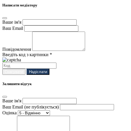
Написати медіатору
Ваше ім'я
Ваш Email
Повідомлення
Введіть код з картинки *
Скасувати
Надіслати
Залишити відгук
Ваше ім'я
Ваш Email (не публікується)
Оцінка