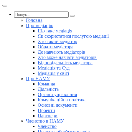
Головна
Про медіацію
Що таке медіація
Як скористатися послугою медіації
Хто такий медіатор
Обрати медіатора
Де навчають медіаторів
Хто може навчати медіаторів
Відповідальність медіатора
Медіація та Суд
Медіація у світі
Про НАМУ
Команда
Діяльність
Органи управління
Комунікаційна політика
Основні документи
Проекти
Партнери
Членство в НАМУ
Членство
Права та обов'язки членів