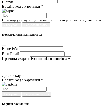
Відгук
Введіть код з картинки *
Ваш відгук буде опубліковано після перевірки модератором.
Скасувати
Надіслати відгук
Поскаржитись на медіатора
Ваше ім'я
Ваш Email
Причина скарги
Деталі скарги
Введіть код з картинки *
Скасувати
Надіслати скаргу
Корисні посилання