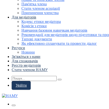
Пам'ятка члена
Стати членом асоціації
Припинення членства
Для медіаторів
Кодекс етики медіатора
Комісія з етики
Навчання базовим навичкам медіаторів
Рекомендації для медіаторів щодо підготовки та про
Типові документи
Як ефективно спланувати та провести діалог
Ресурси
Новини
Зв'яжіться з нами
Для споживачів
Реєстр медіаторів
Стати членом НАМУ
Увійти