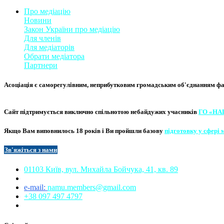
Про медіацію
Новини
Закон України про медіаці
​ю
Для членів
Для медіаторів
Обрати медіатора
Партнери
Асоціація є саморегулівним, неприбутковим громадським об'єднанням фахі
Сайт підтримується виключно
спільнотою небайдужих учасників
ГО «НА
Якщо Вам виповнилось 18 років і Ви пройшли базову
підготовку у сфері 
Зв'яжіться з нам
и​​
01103 Київ, вул. Михайла Бойчука, 41, кв. 89​
e-mail:
namu.members@gmail.com​
+38 097 497 4797