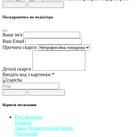
Скасувати
Надіслати відгук
Поскаржитись на медіатора
Ваше ім'я
Ваш Email
Причина скарги
Деталі скарги
Введіть код з картинки *
Скасувати
Надіслати скаргу
Корисні посилання
Про медіацію
Новини
Закон України про медіаці
​ю
Для членів