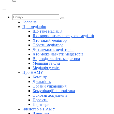
Головна
Про медіацію
Що таке медіація
Як скористатися послугою медіації
Хто такий медіатор
Обрати медіатора
Де навчають медіаторів
Хто може навчати медіаторів
Відповідальність медіатора
Медіація та Суд
Медіація у світі
Про НАМУ
Команда
Діяльність
Органи управління
Комунікаційна політика
Основні документи
Проекти
Партнери
Членство в НАМУ
Членство