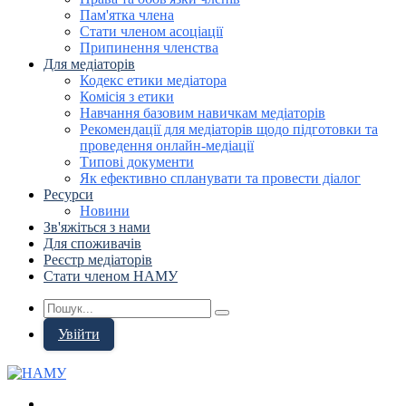
Пам'ятка члена
Стати членом асоціації
Припинення членства
Для медіаторів
Кодекс етики медіатора
Комісія з етики
Навчання базовим навичкам медіаторів
Рекомендації для медіаторів щодо підготовки та
проведення онлайн-медіації
Типові документи
Як ефективно спланувати та провести діалог
Ресурси
Новини
Зв'яжіться з нами
Для споживачів
Реєстр медіаторів
Стати членом НАМУ
Увійти