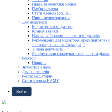
Права та обов'язки членів
Пам'ятка члена
Стати членом асоціації
Припинення членства
Для медіаторів
Кодекс етики медіатора
Комісія з етики
Навчання базовим навичкам медіаторів
Рекомендації для медіаторів щодо підготовки
та проведення онлайн-медіації
Типові документи
Як ефективно спланувати та провести діалог
Ресурси
Новини
Зв'яжіться з нами
Для споживачів
Реєстр медіаторів
Стати членом НАМУ
Увійти