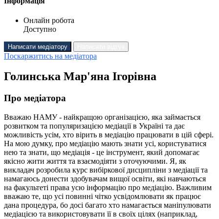
Інформація
Онлайн робота
Доступно
Написати медіатору
Написати відгук
Поскаржитись на медіатора
Голинська Мар'яна Ігорівна
Про медіатора
Вважаю НАМУ - найкращою організацією, яка займається
розвитком та популяризацією медіації в Україні та дає
можливість усім, хто вірить в медіацію працювати в цій сфері.
На мою думку, про медіацію мають знати усі, користуватися
нею та знати, що медіація - це інструмент, який допомагає
якісно жити життя та взаємодіяти з оточуючими. Я, як
викладач розробила курс вибіркової дисципліни з медіації та
намагаюсь донести здобувачам вищої освіти, які навчаються
на факультеті права усю інформацію про медіацію. Важливим
вважаю те, що усі повинні чітко усвідомлювати як працює
дана процедура, бо досі багато хто намагається маніпулювати
медіацією та використовувати її в своїх цілях (наприклад,