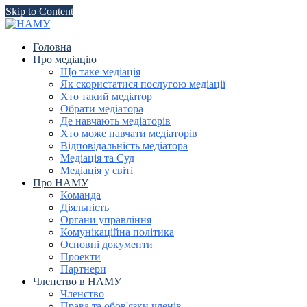
Skip to Content
Головна
Про медіацію
Що таке медіація
Як скористатися послугою медіації
Хто такий медіатор
Обрати медіатора
Де навчають медіаторів
Хто може навчати медіаторів
Відповідальність медіатора
Медіація та Суд
Медіація у світі
Про НАМУ
Команда
Діяльність
Органи управління
Комунікаційна політика
Основні документи
Проекти
Партнери
Членство в НАМУ
Членство
Права та обов'язки членів