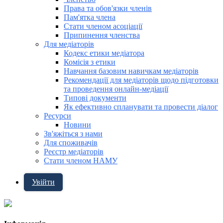
Права та обов'язки членів
Пам'ятка члена
Стати членом асоціації
Припинення членства
Для медіаторів
Кодекс етики медіатора
Комісія з етики
Навчання базовим навичкам медіаторів
Рекомендації для медіаторів щодо підготовки
та проведення онлайн-медіації
Типові документи
Як ефективно спланувати та провести діалог
Ресурси
Новини
Зв'яжіться з нами
Для споживачів
Реєстр медіаторів
Стати членом НАМУ
Увійти