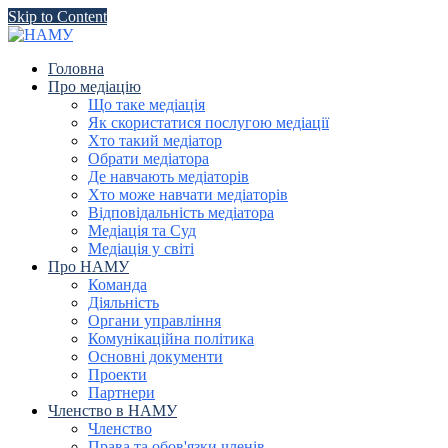
Skip to Content
Головна
Про медіацію
Що таке медіація
Як скористатися послугою медіації
Хто такий медіатор
Обрати медіатора
Де навчають медіаторів
Хто може навчати медіаторів
Відповідальність медіатора
Медіація та Суд
Медіація у світі
Про НАМУ
Команда
Діяльність
Органи управління
Комунікаційна політика
Основні документи
Проекти
Партнери
Членство в НАМУ
Членство
Права та обов'язки членів