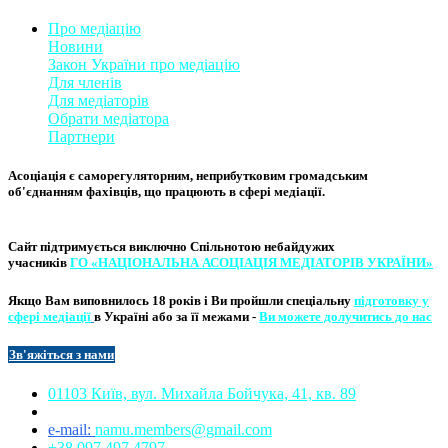
Про медіацію
Новини
Закон України про медіаці
​ю
Для членів
Для медіаторів
Обрати медіатора
Партнери
Асоціація є саморегуляторним, неприбутковим громадським
об'єднанням фахівців, що працюють в сфері медіації. ​
Сайт підтримується виключно
Спільнотою небайдужих
учасників
ГО «НАЦІОНАЛЬНА АСОЦІ​АЦІЯ МЕ​​ДІАТОРІВ УКРА​ЇНИ»
Якщо Вам виповнилось 18 років і Ви пройшли спеціальну
підготовку у
сфері медіації
в Україні або за її межами -
Ви можете долучитись до нас
Зв'яжіться з нам
и​​
01103 Київ, вул. Михайла Бойчука, 41, кв. 89​
e-mail:
namu.members@gmail.com​
+38 097 497 4797