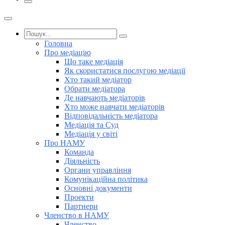
Головна
Про медіацію
Що таке медіація
Як скористатися послугою медіації
Хто такий медіатор
Обрати медіатора
Де навчають медіаторів
Хто може навчати медіаторів
Відповідальність медіатора
Медіація та Суд
Медіація у світі
Про НАМУ
Команда
Діяльність
Органи управління
Комунікаційна політика
Основні документи
Проекти
Партнери
Членство в НАМУ
Членство