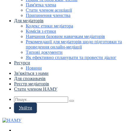
Пам'ятка члена
Стати членом асоціації
Припинення членства
Для медіаторів
Кодекс етики медіатора
Комісія з етики
Навчання базовим навичкам медіаторів
Рекомендації для медіаторів щодо підготовки та
проведення онлайн-медіації
Типові документи
Як ефективно спланувати та провести діалог
Ресурси
Новини
Зв'яжіться з нами
Для споживачів
Реєстр медіаторів
Стати членом НАМУ
Увійти