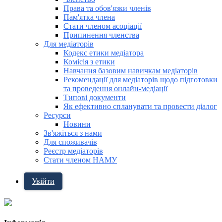
Права та обов'язки членів
Пам'ятка члена
Стати членом асоціації
Припинення членства
Для медіаторів
Кодекс етики медіатора
Комісія з етики
Навчання базовим навичкам медіаторів
Рекомендації для медіаторів щодо підготовки
та проведення онлайн-медіації
Типові документи
Як ефективно спланувати та провести діалог
Ресурси
Новини
Зв'яжіться з нами
Для споживачів
Реєстр медіаторів
Стати членом НАМУ
Увійти