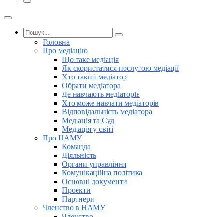
Головна
Про медіацію
Що таке медіація
Як скористатися послугою медіації
Хто такий медіатор
Обрати медіатора
Де навчають медіаторів
Хто може навчати медіаторів
Відповідальність медіатора
Медіація та Суд
Медіація у світі
Про НАМУ
Команда
Діяльність
Органи управління
Комунікаційна політика
Основні документи
Проекти
Партнери
Членство в НАМУ
Членство