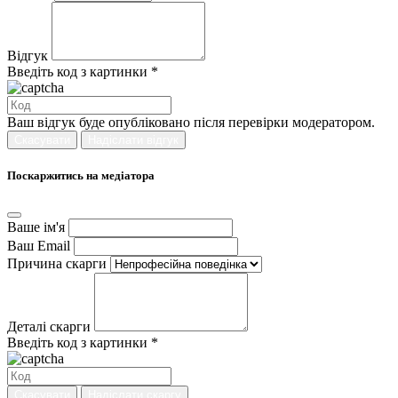
Відгук
Введіть код з картинки *
Ваш відгук буде опубліковано після перевірки модератором.
Скасувати
Надіслати відгук
Поскаржитись на медіатора
Ваше ім'я
Ваш Email
Причина скарги
Деталі скарги
Введіть код з картинки *
Скасувати
Надіслати скаргу