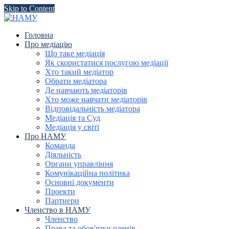
Skip to Content
Головна
Про медіацію
Що таке медіація
Як скористатися послугою медіації
Хто такий медіатор
Обрати медіатора
Де навчають медіаторів
Хто може навчати медіаторів
Відповідальність медіатора
Медіація та Суд
Медіація у світі
Про НАМУ
Команда
Діяльність
Органи управління
Комунікаційна політика
Основні документи
Проекти
Партнери
Членство в НАМУ
Членство
Права та обов'язки членів