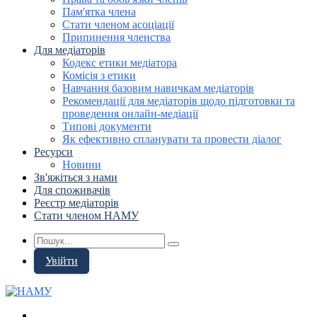
Пам'ятка члена
Стати членом асоціації
Припинення членства
Для медіаторів
Кодекс етики медіатора
Комісія з етики
Навчання базовим навичкам медіаторів
Рекомендації для медіаторів щодо підготовки та
проведення онлайн-медіації
Типові документи
Як ефективно спланувати та провести діалог
Ресурси
Новини
Зв'яжіться з нами
Для споживачів
Реєстр медіаторів
Стати членом НАМУ
Увійти