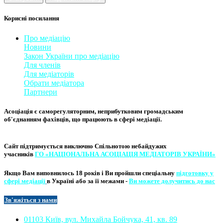
Корисні посилання
Про медіацію
Новини
Закон України про медіаці
​ю
Для членів
Для медіаторів
Обрати медіатора
Партнери
Асоціація є саморегуляторним, неприбутковим громадським
об'єднанням фахівців, що працюють в сфері медіації. ​
Сайт підтримується виключно
Спільнотою небайдужих
учасників
ГО «НАЦІОНАЛЬНА АСОЦІ​АЦІЯ МЕ​​ДІАТОРІВ УКРА​ЇНИ»
Якщо Вам виповнилось 18 років і Ви пройшли спеціальну
підготовку у
сфері медіації
в Україні або за її межами -
Ви можете долучитись до нас
Зв'яжіться з нам
и​​
01103 Київ, вул. Михайла Бойчука, 41, кв. 89​