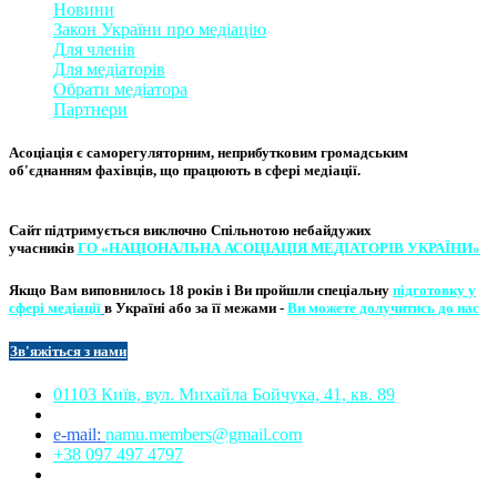
Новини
Закон України про медіаці
​ю
Для членів
Для медіаторів
Обрати медіатора
Партнери
Асоціація є саморегуляторним, неприбутковим громадським
об'єднанням фахівців, що працюють в сфері медіації. ​
Сайт підтримується виключно
Спільнотою небайдужих
учасників
ГО «НАЦІОНАЛЬНА АСОЦІ​АЦІЯ МЕ​​ДІАТОРІВ УКРА​ЇНИ»
Якщо Вам виповнилось 18 років і Ви пройшли спеціальну
підготовку у
сфері медіації
в Україні або за її межами -
Ви можете долучитись до нас
Зв'яжіться з нам
и​​
01103 Київ, вул. Михайла Бойчука, 41, кв. 89​
e-mail:
namu.members@gmail.com​
+38 097 497 4797