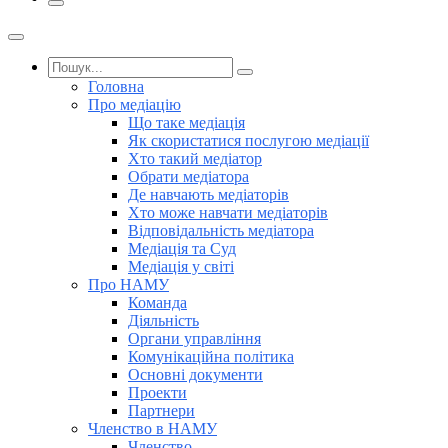
Головна
Про медіацію
Що таке медіація
Як скористатися послугою медіації
Хто такий медіатор
Обрати медіатора
Де навчають медіаторів
Хто може навчати медіаторів
Відповідальність медіатора
Медіація та Суд
Медіація у світі
Про НАМУ
Команда
Діяльність
Органи управління
Комунікаційна політика
Основні документи
Проекти
Партнери
Членство в НАМУ
Членство