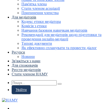
Пам'ятка члена
Стати членом асоціації
Припинення членства
Для медіаторів
Кодекс етики медіатора
Комісія з етики
Навчання базовим навичкам медіаторів
Рекомендації для медіаторів щодо підготовки та
проведення онлайн-медіації
Типові документи
Як ефективно спланувати та провести діалог
Ресурси
Новини
Зв'яжіться з нами
Для споживачів
Реєстр медіаторів
Стати членом НАМУ
Увійти