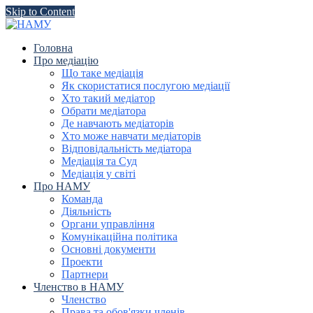
Skip to Content
Головна
Про медіацію
Що таке медіація
Як скористатися послугою медіації
Хто такий медіатор
Обрати медіатора
Де навчають медіаторів
Хто може навчати медіаторів
Відповідальність медіатора
Медіація та Суд
Медіація у світі
Про НАМУ
Команда
Діяльність
Органи управління
Комунікаційна політика
Основні документи
Проекти
Партнери
Членство в НАМУ
Членство
Права та обов'язки членів