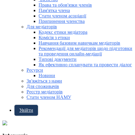
Права та обов'язки членів
Пам'ятка члена
Стати членом асоціації
Припинення членства
Для медіаторів
Кодекс етики медіатора
Комісія з етики
Навчання базовим навичкам медіаторів
Рекомендації для медіаторів щодо підготовки
та проведення онлайн-медіації
Типові документи
Як ефективно спланувати та провести діалог
Ресурси
Новини
Зв'яжіться з нами
Для споживачів
Реєстр медіаторів
Стати членом НАМУ
Увійти