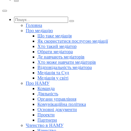
Головна
Про медіацію
Що таке медіація
Як скористатися послугою медіації
Хто такий медіатор
Обрати медіатора
Де навчають медіаторів
Хто може навчати медіаторів
Відповідальність медіатора
Медіація та Суд
Медіація у світі
Про НАМУ
Команда
Діяльність
Органи управління
Комунікаційна політика
Основні документи
Проекти
Партнери
Членство в НАМУ
Членство