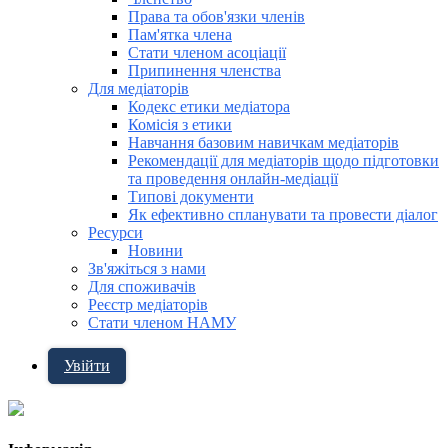
Права та обов'язки членів
Пам'ятка члена
Стати членом асоціації
Припинення членства
Для медіаторів
Кодекс етики медіатора
Комісія з етики
Навчання базовим навичкам медіаторів
Рекомендації для медіаторів щодо підготовки
та проведення онлайн-медіації
Типові документи
Як ефективно спланувати та провести діалог
Ресурси
Новини
Зв'яжіться з нами
Для споживачів
Реєстр медіаторів
Стати членом НАМУ
Увійти