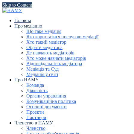
Skip to Content
Головна
Про медіацію
Що таке медіація
Як скористатися послугою медіації
Хто такий медіатор
Обрати медіатора
Де навчають медіаторів
Хто може навчати медіаторів
Відповідальність медіатора
Медіація та Суд
Медіація у світі
Про НАМУ
Команда
Діяльність
Органи управління
Комунікаційна політика
Основні документи
Проекти
Партнери
Членство в НАМУ
Членство
Права та обов'язки членів