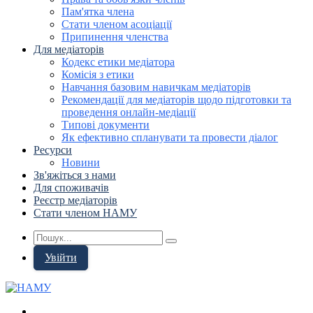
Пам'ятка члена
Стати членом асоціації
Припинення членства
Для медіаторів
Кодекс етики медіатора
Комісія з етики
Навчання базовим навичкам медіаторів
Рекомендації для медіаторів щодо підготовки та
проведення онлайн-медіації
Типові документи
Як ефективно спланувати та провести діалог
Ресурси
Новини
Зв'яжіться з нами
Для споживачів
Реєстр медіаторів
Стати членом НАМУ
Увійти