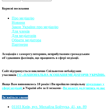
Корисні посилання
Про медіацію
Новини
Закон України про медіаці
​ю
Для членів
Для медіаторів
Обрати медіатора
Партнери
Асоціація є саморегуляторним, неприбутковим громадським
об'єднанням фахівців, що працюють в сфері медіації. ​
Сайт підтримується виключно
Спільнотою небайдужих
учасників
ГО «НАЦІОНАЛЬНА АСОЦІ​АЦІЯ МЕ​​ДІАТОРІВ УКРА​ЇНИ»
Якщо Вам виповнилось 18 років і Ви пройшли спеціальну
підготовку у
сфері медіації
в Україні або за її межами -
Ви можете долучитись до нас
Зв'яжіться з нам
и​​
01103 Київ, вул. Михайла Бойчука, 41, кв. 89​