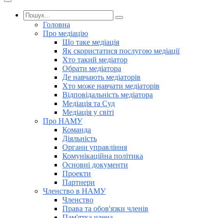
Головна
Про медіацію
Що таке медіація
Як скористатися послугою медіації
Хто такий медіатор
Обрати медіатора
Де навчають медіаторів
Хто може навчати медіаторів
Відповідальність медіатора
Медіація та Суд
Медіація у світі
Про НАМУ
Команда
Діяльність
Органи управління
Комунікаційна політика
Основні документи
Проекти
Партнери
Членство в НАМУ
Членство
Права та обов'язки членів
Пам'ятка члена