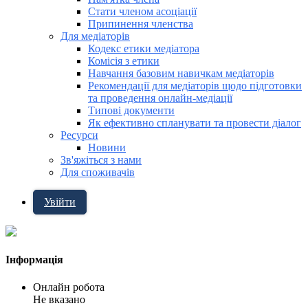
Стати членом асоціації
Припинення членства
Для медіаторів
Кодекс етики медіатора
Комісія з етики
Навчання базовим навичкам медіаторів
Рекомендації для медіаторів щодо підготовки
та проведення онлайн-медіації
Типові документи
Як ефективно спланувати та провести діалог
Ресурси
Новини
Зв'яжіться з нами
Для споживачів
Увійти
Інформація
Онлайн робота
Не вказано