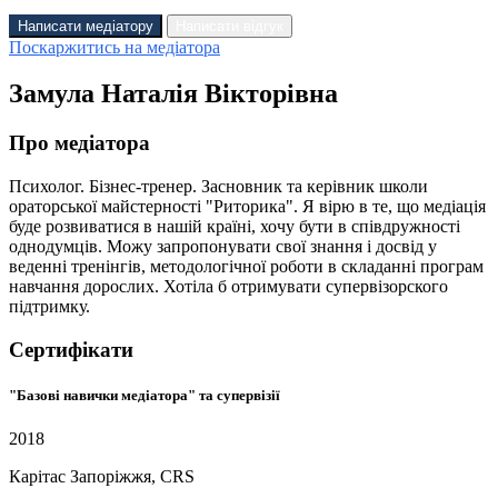
Написати медіатору
Написати відгук
Поскаржитись на медіатора
Замула Наталія Вікторівна
Про медіатора
Психолог. Бізнес-тренер. Засновник та керівник школи
ораторської майстерності "Риторика". Я вірю в те, що медіація
буде розвиватися в нашій країні, хочу бути в співдружності
однодумців. Можу запропонувати свої знання і досвід у
веденні тренінгів, методологічної роботи в складанні програм
навчання дорослих. Хотіла б отримувати супервізорского
підтримку.
Сертифікати
"Базові навички медіатора" та супервізії
2018
Карітас Запоріжжя, СRS