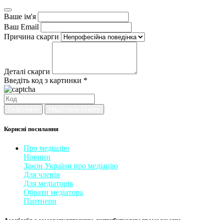
Ваше ім'я
Ваш Email
Причина скарги
Деталі скарги
Введіть код з картинки *
Скасувати
Надіслати скаргу
Корисні посилання
Про медіацію
Новини
Закон України про медіаці
​ю
Для членів
Для медіаторів
Обрати медіатора
Партнери