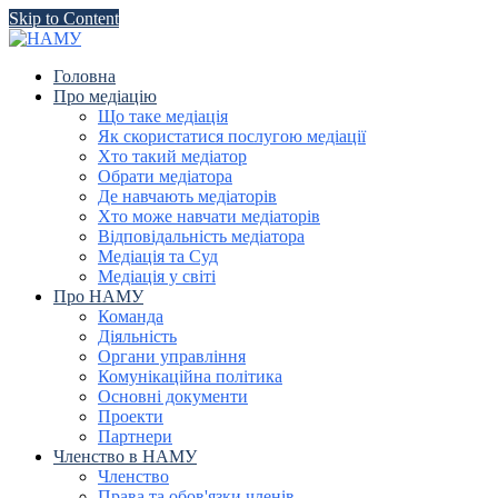
Skip to Content
Головна
Про медіацію
Що таке медіація
Як скористатися послугою медіації
Хто такий медіатор
Обрати медіатора
Де навчають медіаторів
Хто може навчати медіаторів
Відповідальність медіатора
Медіація та Суд
Медіація у світі
Про НАМУ
Команда
Діяльність
Органи управління
Комунікаційна політика
Основні документи
Проекти
Партнери
Членство в НАМУ
Членство
Права та обов'язки членів