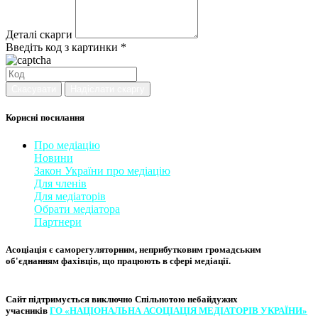
Деталі скарги
Введіть код з картинки *
Скасувати
Надіслати скаргу
Корисні посилання
Про медіацію
Новини
Закон України про медіаці
​ю
Для членів
Для медіаторів
Обрати медіатора
Партнери
Асоціація є саморегуляторним, неприбутковим громадським
об'єднанням фахівців, що працюють в сфері медіації. ​
Сайт підтримується виключно
Спільнотою небайдужих
учасників
ГО «НАЦІОНАЛЬНА АСОЦІ​АЦІЯ МЕ​​ДІАТОРІВ УКРА​ЇНИ»