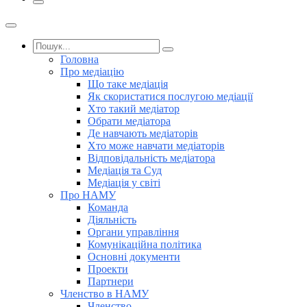
Головна
Про медіацію
Що таке медіація
Як скористатися послугою медіації
Хто такий медіатор
Обрати медіатора
Де навчають медіаторів
Хто може навчати медіаторів
Відповідальність медіатора
Медіація та Суд
Медіація у світі
Про НАМУ
Команда
Діяльність
Органи управління
Комунікаційна політика
Основні документи
Проекти
Партнери
Членство в НАМУ
Членство