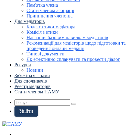
Пам'ятка члена
Стати членом асоціації
Припинення членства
Для медіаторів
Кодекс етики медіатора
Комісія з етики
Навчання базовим навичкам медіаторів
Рекомендації для медіаторів щодо підготовки та
проведення онлайн-медіації
Типові документи
Як ефективно спланувати та провести діалог
Ресурси
Новини
Зв'яжіться з нами
Для споживачів
Реєстр медіаторів
Стати членом НАМУ
Увійти