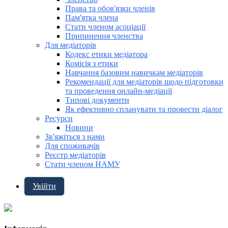
Права та обов'язки членів
Пам'ятка члена
Стати членом асоціації
Припинення членства
Для медіаторів
Кодекс етики медіатора
Комісія з етики
Навчання базовим навичкам медіаторів
Рекомендації для медіаторів щодо підготовки
та проведення онлайн-медіації
Типові документи
Як ефективно спланувати та провести діалог
Ресурси
Новини
Зв'яжіться з нами
Для споживачів
Реєстр медіаторів
Стати членом НАМУ
Увійти