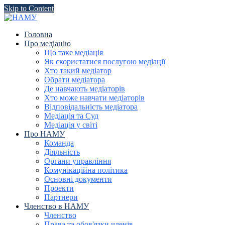
Skip to Content
Головна
Про медіацію
Що таке медіація
Як скористатися послугою медіації
Хто такий медіатор
Обрати медіатора
Де навчають медіаторів
Хто може навчати медіаторів
Відповідальність медіатора
Медіація та Суд
Медіація у світі
Про НАМУ
Команда
Діяльність
Органи управління
Комунікаційна політика
Основні документи
Проекти
Партнери
Членство в НАМУ
Членство
Права та обов'язки членів