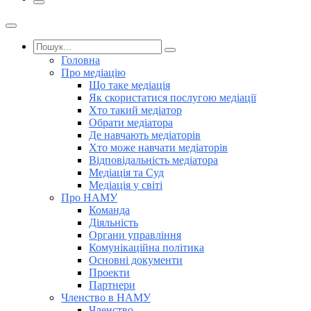
Головна
Про медіацію
Що таке медіація
Як скористатися послугою медіації
Хто такий медіатор
Обрати медіатора
Де навчають медіаторів
Хто може навчати медіаторів
Відповідальність медіатора
Медіація та Суд
Медіація у світі
Про НАМУ
Команда
Діяльність
Органи управління
Комунікаційна політика
Основні документи
Проекти
Партнери
Членство в НАМУ
Членство