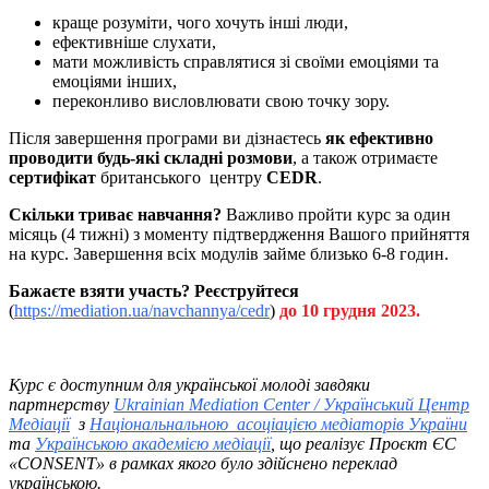
краще розуміти, чого хочуть інші люди,
ефективніше слухати,
мати можливість справлятися зі своїми емоціями та
емоціями інших,
переконливо висловлювати свою точку зору.
Після завершення програми ви дізнаєтесь
як ефективно
проводити будь-які складні розмови
, а також отримаєте
сертифікат
британського центру
CEDR
.
Скільки триває навчання?
Важливо пройти курс за один
місяць (4 тижні) з моменту підтвердження Вашого прийняття
на курс. Завершення всіх модулів займе близько 6-8 годин.
Бажаєте взяти участь? Реєструйтеся
(
https://mediation.ua/navchannya/cedr
)
до 10 грудня 2023.
Курс є доступним для української молоді завдяки
партнерству
Ukrainian Mediation Center / Український Центр
Медіації
з
Національнальною асоціацією медіаторів України
та
Українською академією медіації
, що реалізує Проєкт ЄС
«CONSENT» в рамках якого було здійснено переклад
українською.