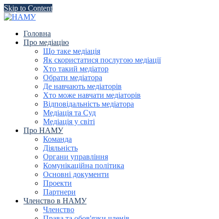
Skip to Content
Головна
Про медіацію
Що таке медіація
Як скористатися послугою медіації
Хто такий медіатор
Обрати медіатора
Де навчають медіаторів
Хто може навчати медіаторів
Відповідальність медіатора
Медіація та Суд
Медіація у світі
Про НАМУ
Команда
Діяльність
Органи управління
Комунікаційна політика
Основні документи
Проекти
Партнери
Членство в НАМУ
Членство
Права та обов'язки членів