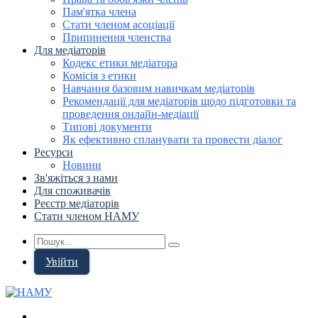
Пам'ятка члена
Стати членом асоціації
Припинення членства
Для медіаторів
Кодекс етики медіатора
Комісія з етики
Навчання базовим навичкам медіаторів
Рекомендації для медіаторів щодо підготовки та
проведення онлайн-медіації
Типові документи
Як ефективно спланувати та провести діалог
Ресурси
Новини
Зв'яжіться з нами
Для споживачів
Реєстр медіаторів
Стати членом НАМУ
Увійти