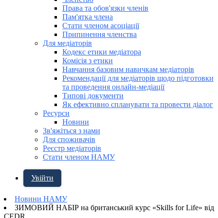
Права та обов'язки членів
Пам'ятка члена
Стати членом асоціації
Припинення членства
Для медіаторів
Кодекс етики медіатора
Комісія з етики
Навчання базовим навичкам медіаторів
Рекомендації для медіаторів щодо підготовки
та проведення онлайн-медіації
Типові документи
Як ефективно спланувати та провести діалог
Ресурси
Новини
Зв'яжіться з нами
Для споживачів
Реєстр медіаторів
Стати членом НАМУ
Увійти
Новини НАМУ
ЗИМОВИЙ НАБІР на британський курс «Skills for Life» від
CEDR