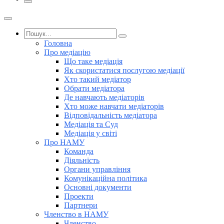
Головна
Про медіацію
Що таке медіація
Як скористатися послугою медіації
Хто такий медіатор
Обрати медіатора
Де навчають медіаторів
Хто може навчати медіаторів
Відповідальність медіатора
Медіація та Суд
Медіація у світі
Про НАМУ
Команда
Діяльність
Органи управління
Комунікаційна політика
Основні документи
Проекти
Партнери
Членство в НАМУ
Членство