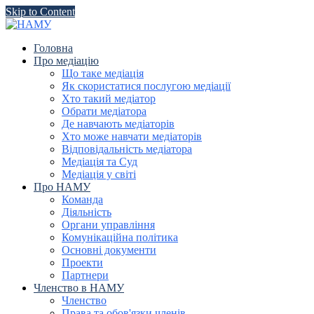
Skip to Content
Головна
Про медіацію
Що таке медіація
Як скористатися послугою медіації
Хто такий медіатор
Обрати медіатора
Де навчають медіаторів
Хто може навчати медіаторів
Відповідальність медіатора
Медіація та Суд
Медіація у світі
Про НАМУ
Команда
Діяльність
Органи управління
Комунікаційна політика
Основні документи
Проекти
Партнери
Членство в НАМУ
Членство
Права та обов'язки членів