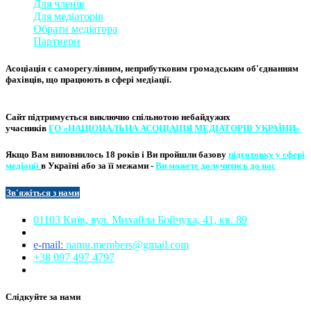
Для членів
Для медіаторів
Обрати медіатора
Партнери
Асоціація є саморегулівним, неприбутковим громадським об'єднанням
фахівців, що працюють в сфері медіації. ​
Сайт підтримується виключно
спільнотою небайдужих
учасників
ГО «НАЦІОНАЛЬНА АСОЦІ​АЦІЯ МЕ​​ДІАТОРІВ УКРА​ЇНИ»
Якщо Вам виповнилось 18 років і Ви пройшли базову
підготовку у сфері
медіації
в Україні або за її межами -
Ви можете долучитись до нас
Зв'яжіться з нам
и​​
01103 Київ, вул. Михайла Бойчука, 41, кв. 89​
e-mail:
namu.members@gmail.com​
+38 097 497 4797
Слідкуйте за нами