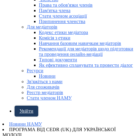
Права та обов'язки членів
Пам'ятка члена
Стати членом асоціації
Припинення членства
Для медіаторів
Кодекс етики медіатора
Комісія з етики
Навчання базовим навичкам медіаторів
Рекомендації для медіаторів щодо підготовки
та проведення онлайн-медіації
Типові документи
Як ефективно спланувати та провести діалог
Ресурси
Новини
Зв'яжіться з нами
Для споживачів
Реєстр медіаторів
Стати членом НАМУ
Увійти
Новини НАМУ
ПРОГРАМА ВІД CEDR (UK) ДЛЯ УКРАЇНСЬКОЇ
МОЛОДІ