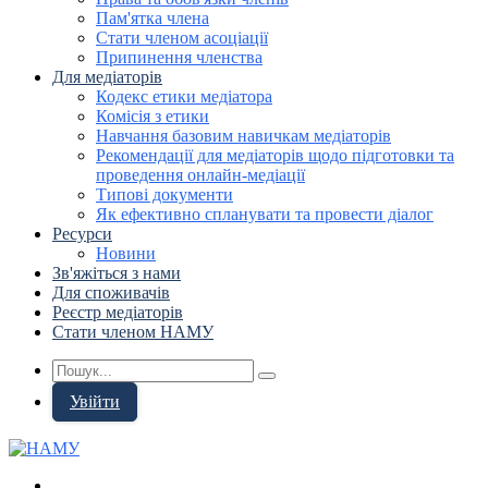
Пам'ятка члена
Стати членом асоціації
Припинення членства
Для медіаторів
Кодекс етики медіатора
Комісія з етики
Навчання базовим навичкам медіаторів
Рекомендації для медіаторів щодо підготовки та
проведення онлайн-медіації
Типові документи
Як ефективно спланувати та провести діалог
Ресурси
Новини
Зв'яжіться з нами
Для споживачів
Реєстр медіаторів
Стати членом НАМУ
Увійти