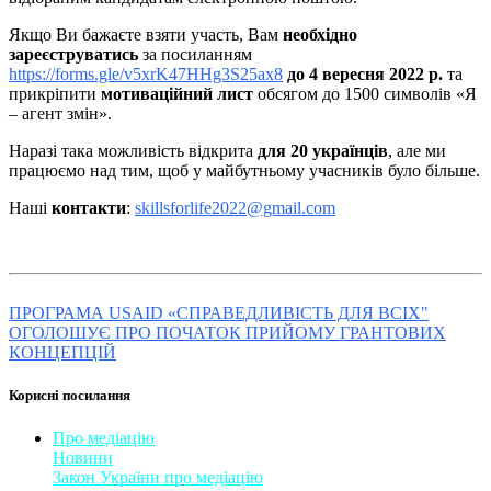
Якщо Ви бажаєте взяти участь, Вам
необхідно
зареєструватись
за посиланням
https://forms.gle/v5xrK47HHg3S25ax8
до 4 вересня 2022 р.
та
прикріпити
мотиваційний лист
обсягом до 1500 символів «Я
– агент змін».
Наразі така можливість відкрита
для 20 українців
, але ми
працюємо над тим, щоб у майбутньому учасників було більше.
Наші
контакти
:
skillsforlife2022@gmail.com
ПРОГРАМА USAID «СПРАВЕДЛИВІСТЬ ДЛЯ ВСІХ"
ОГОЛОШУЄ ПРО ПОЧАТОК ПРИЙОМУ ГРАНТОВИХ
КОНЦЕПЦІЙ
Корисні посилання
Про медіацію
Новини
Закон України про медіаці
​ю