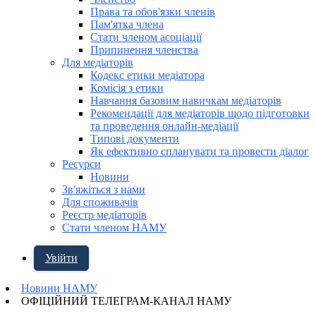
Права та обов'язки членів
Пам'ятка члена
Стати членом асоціації
Припинення членства
Для медіаторів
Кодекс етики медіатора
Комісія з етики
Навчання базовим навичкам медіаторів
Рекомендації для медіаторів щодо підготовки
та проведення онлайн-медіації
Типові документи
Як ефективно спланувати та провести діалог
Ресурси
Новини
Зв'яжіться з нами
Для споживачів
Реєстр медіаторів
Стати членом НАМУ
Увійти
Новини НАМУ
ОФІЦІЙНИЙ ТЕЛЕГРАМ-КАНАЛ НАМУ