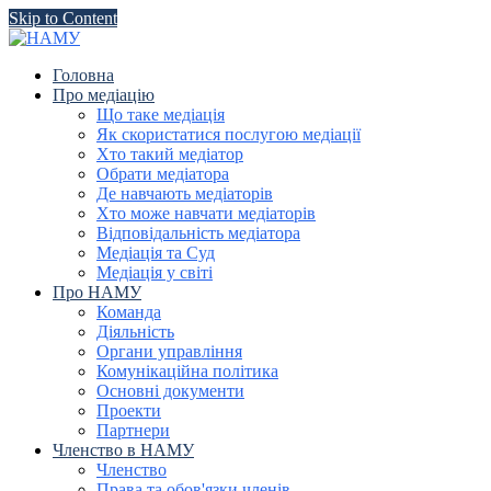
Skip to Content
Головна
Про медіацію
Що таке медіація
Як скористатися послугою медіації
Хто такий медіатор
Обрати медіатора
Де навчають медіаторів
Хто може навчати медіаторів
Відповідальність медіатора
Медіація та Суд
Медіація у світі
Про НАМУ
Команда
Діяльність
Органи управління
Комунікаційна політика
Основні документи
Проекти
Партнери
Членство в НАМУ
Членство
Права та обов'язки членів