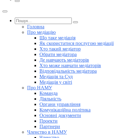
Головна
Про медіацію
Що таке медіація
Як скористатися послугою медіації
Хто такий медіатор
Обрати медіатора
Де навчають медіаторів
Хто може навчати медіаторів
Відповідальність медіатора
Медіація та Суд
Медіація у світі
Про НАМУ
Команда
Діяльність
Органи управління
Комунікаційна політика
Основні документи
Проекти
Партнери
Членство в НАМУ
Членство