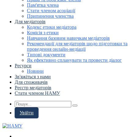
Пам'ятка члена
Стати членом асоціації
Припинення членства
Для медіаторів
Кодекс етики медіатора
Комісія з етики
Навчання базовим навичкам медіаторів
Рекомендації для медіаторів щодо підготовки та
проведення онлайн-медіації
Типові документи
Як ефективно спланувати та провести діалог
Ресурси
Новини
Зв'яжіться з нами
Для споживачів
Реєстр медіаторів
Стати членом НАМУ
Увійти