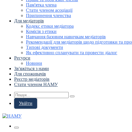
Пам'ятка члена
Стати членом асоціації
Припинення членства
Для медіаторів
Кодекс етики медіатора
Комісія з етики
Навчання базовим навичкам медіаторів
Рекомендації для медіаторів щодо підготовки та про
Типові документи
Як ефективно спланувати та провести діалог
Ресурси
Новини
Зв'яжіться з нами
Для споживачів
Реєстр медіаторів
Стати членом НАМУ
Увійти