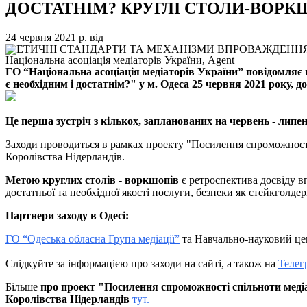
ДОСТАТНІМ? КРУГЛІ СТОЛИ-ВОР
24 червня 2021 р.
від
Національна асоціація медіаторів України, Agent
ГО “Національна асоціація медіаторів України” повідомляє 
є необхідним і достатнім?" у м. Одеса 25 червня 2021 року,
до
Це перша зустріч з кількох, запланованих на червень - липен
Заходи проводиться в рамках проекту "Посилення спроможності 
Королівства Нідерландів.
Метою круглих столів - воркшопів
є ретроспектива досвіду в
достатньої та необхідної якості послуги, безпеки як стейкголдер
Партнери заходу в Одесі:
ГО “Одеська обласна Група медіації”
та Навчально-науковий цент
Слідкуйте за інформацією про заходи на сайті, а також на
Телег
Більше
про проект "Посилення спроможності спільноти медіа
Королівства Нідерландів
тут
.