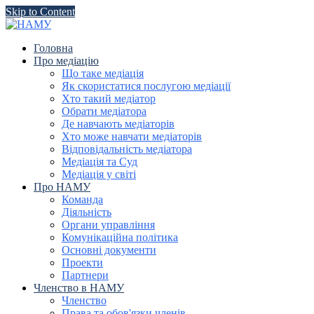
Skip to Content
Головна
Про медіацію
Що таке медіація
Як скористатися послугою медіації
Хто такий медіатор
Обрати медіатора
Де навчають медіаторів
Хто може навчати медіаторів
Відповідальність медіатора
Медіація та Суд
Медіація у світі
Про НАМУ
Команда
Діяльність
Органи управління
Комунікаційна політика
Основні документи
Проекти
Партнери
Членство в НАМУ
Членство
Права та обов'язки членів