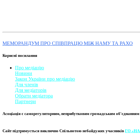
МЕМОРАНДУМ ПРО СПІВПРАЦЮ МІЖ НАМУ ТА РАХО
Корисні посилання
Про медіацію
Новини
Закон України про медіаці
​ю
Для членів
Для медіаторів
Обрати медіатора
Партнери
Асоціація є саморегуляторним, неприбутковим громадським об'єднанням фа
Сайт підтримується виключно
Спільнотою небайдужих учасників
ГО «НА