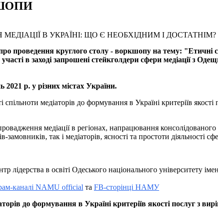
КШОПИ
про проведення круглого столу - воркшопу на тему:
"Етичні с
 участі в заході запрошені стейкголдери сфери медіації з О
ь 2021 р. у різних містах України.
спільноти медіаторів до формування в Україні критеріїв якості 
провадження медіації в регіонах, напрацювання консолідованого
ів-замовників, так і медіаторів, ясності та простоти діяльності с
р лідерства в освіті Одеського національного університету імені
рам-каналі NAMU official
та
FB-сторінці НАМУ
торів до формування в Україні критеріїв якості послуг з вир