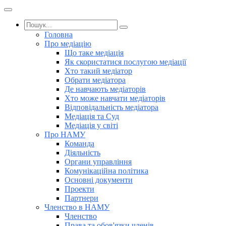
Головна
Про медіацію
Що таке медіація
Як скористатися послугою медіації
Хто такий медіатор
Обрати медіатора
Де навчають медіаторів
Хто може навчати медіаторів
Відповідальність медіатора
Медіація та Суд
Медіація у світі
Про НАМУ
Команда
Діяльність
Органи управління
Комунікаційна політика
Основні документи
Проекти
Партнери
Членство в НАМУ
Членство
Права та обов'язки членів