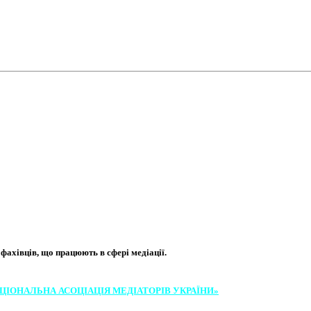
хівців, що працюють в сфері медіації. ​
ЦІОНАЛЬНА АСОЦІ​АЦІЯ МЕ​​ДІАТОРІВ УКРА​ЇНИ»